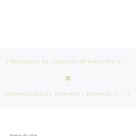
Post navigation
Artigo anterior
RESOLUÇÃO DO CONSELHO DE MINISTROS N.º 38/2020
VOLTAR À LISTA DE ART
N
ORGANIZAÇÕES DO TRABALHO – MEMBROS ELEITOS POR SEXO – DADOS DE 2020
Mapa do site