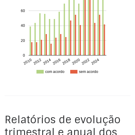
60
40
20
0
2010
2012
2014
2016
2018
2020
2022
2024
com acordo
sem acordo
Relatórios de evolução
trimestral e anual dos