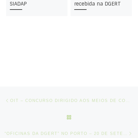
SIADAP
recebida na DGERT
Post navigation
Artigo anterior
OIT – CONCURSO DIRIGIDO AOS MEIOS DE COMUNICAÇÃO SOCIAL SOBRE O TEMA DA “MIGRAÇÃO LABORAL”
VOLTAR À LISTA DE ART
N
“OFICINAS DA DGERT” NO PORTO – 20 DE SETEMBRO DE 2017