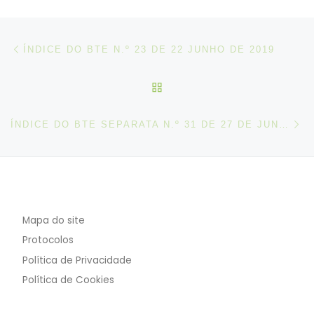
Post navigation
Artigo anterior
ÍNDICE DO BTE N.º 23 DE 22 JUNHO DE 2019
VOLTAR À LISTA DE ART
N
ÍNDICE DO BTE SEPARATA N.º 31 DE 27 DE JUNHO DE 2019
Mapa do site
Protocolos
Política de Privacidade
Política de Cookies