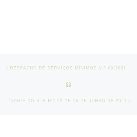
Post navigation
Artigo anterior
DESPACHO DE SERVIÇOS MÍNIMOS N.º 09/2021, DE 31 DE MAIO
VOLTAR À LISTA DE ART
N
ÍNDICE DO BTE N.º 22 DE 15 DE JUNHO DE 2021