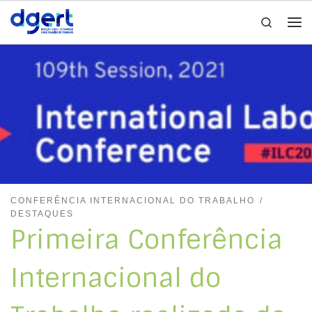
Search
Skip to content
Me
CONFERÊNCIA INTERNACIONAL DO TRABALHO
DESTAQUES
Primeira Conferência
Internacional do