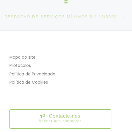
VOLTAR À LISTA DE ART
N
DESPACHO DE SERVIÇOS MÍNIMOS N.º 13/2022, DE 09 DE JUNHO
Mapa do site
Protocolos
Política de Privacidade
Política de Cookies
Contacte-nos
Aceder aos contactos