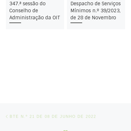
347.ª sessão do
Despacho de Serviços
Conselho de
Mínimos n.º 39/2023,
Administração da OIT
de 28 de Novembro
Post navigation
Artigo anterior
BTE N.º 21 DE 08 DE JUNHO DE 2022