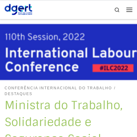
Search
Skip to content
Me
CONFERÊNCIA INTERNACIONAL DO TRABALHO
DESTAQUES
Ministra do Trabalho,
Solidariedade e