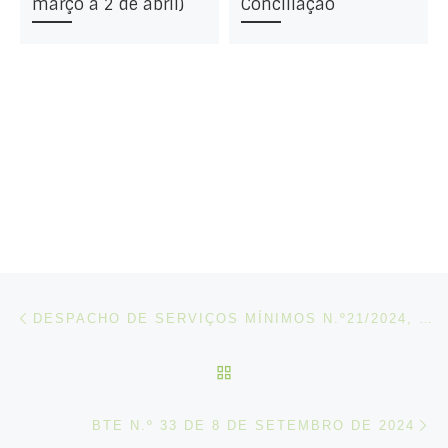
março a 2 de abril)
Conciliação
Post navigation
Artigo anterior
DESPACHO DE SERVIÇOS MÍNIMOS N.º21/2024, DE 27 AGOSTO
VOLTAR À LISTA DE ART
N
BTE N.º 33 DE 8 DE SETEMBRO DE 2024