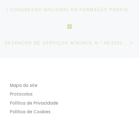
Post navigation
Artigo anterior
CONGRESSO NACIONAL DA FORMAÇÃO PROFISSIONAL – GESTÃO DA QUALIDADE NA EDUCAÇÃO E FORMAÇÃO – 20 E 21 DE MAIO
VOLTAR À LISTA DE ART
N
DESPACHO DE SERVIÇOS MÍNIMOS N.º 08/2021, DE 19 DE MAIO
Mapa do site
Protocolos
Política de Privacidade
Política de Cookies