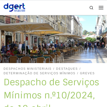
Search
Skip to content
Me
DESPACHOS MINISTERIAIS
DESTAQUES
DETERMINAÇÃO DE SERVIÇOS MÍNIMOS
GREVES
Despacho de Serviços
Mínimos n.º10/2024,