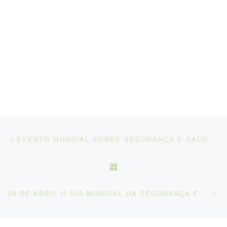
Post navigation
Artigo anterior
EVENTO MUNDIAL SOBRE SEGURANÇA E SAÚDE NO TRABALHO NUM CONTEXTO DE ALTERAÇÕES CLIMÁTICAS
VOLTAR À LISTA DE ART
N
28 DE ABRIL // DIA MUNDIAL DA SEGURANÇA E SAÚDE NO TRABALHO, 2024