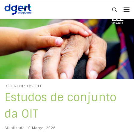
Search
Skip to content
Me
RELATÓRIOS OIT
Estudos de conjunto
da OIT
Atualizado
10 Março, 2026