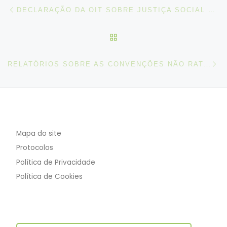
Post navigation
Artigo anterior
DECLARAÇÃO DA OIT SOBRE JUSTIÇA SOCIAL PARA UMA GLOBALIZAÇÃO JUSTA (2008), TAL COMO EMENDADA EM 2022
VOLTAR À LISTA DE ART
N
RELATÓRIOS SOBRE AS CONVENÇÕES NÃO RATIFICADAS E RECOMENDAÇÕES
Mapa do site
Protocolos
Política de Privacidade
Política de Cookies