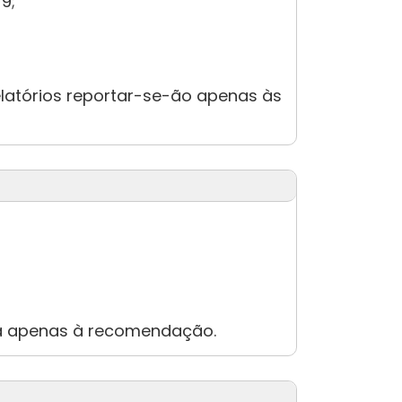
9;
relatórios reportar-se-ão apenas às
e-á apenas à recomendação.