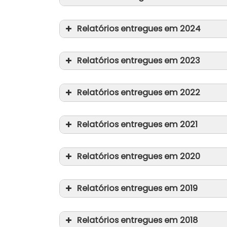
Recomendação n.º 205, sobre 
Relatórios entregues em 2024
Convenção n.º 12, relativa à
Relatórios entregues em 2023
Convenção n.º 19, relativa 
de Reparação de Acidentes d
Convenção n.º 150, sobre a 
Relatórios entregues em 2022
Convenção n.º 111, sobre a D
Relatórios entregues em 2021
Convenção n.º 102, relativa 
Convenção n.º 156, sobre os
Convenção n.º 183, sobre a 
Relatórios entregues em 2020
Relatórios entregues em 2019
Convenção n.º 122, sobre Pol
Relatórios entregues em 2018