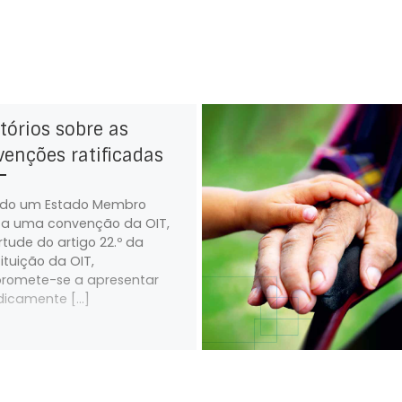
rabalho Noturno, 1990
balho a Tempo Parcial, 1994
tórios sobre as
enções ratificadas
do um Estado Membro
ica uma convenção da OIT,
rtude do artigo 22.º da
ituição da OIT,
romete-se a apresentar
dicamente […]