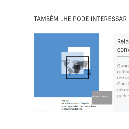
TAMBÉM LHE PODE INTERESSAR
Convenção n.º 171, sobre o T
Convenção n.º 175, sobre Tra
Rela
conv
Quan
ratif
em vi
Const
comp
perio