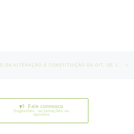
N
IGOS
RATIFICAÇÃO DA ALTERAÇÃO À CONSTITUIÇÃO DA OIT, DE 1997, SOBRE AB-ROGAÇÃO DE CONVENÇÕES OBSOLETAS
Fale connosco
Sugestões, reclamações ou
opiniões