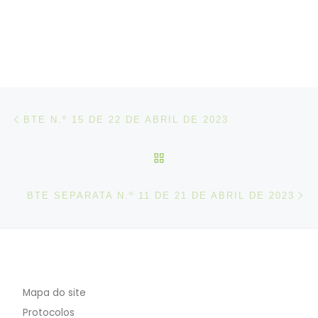
Post navigation
Artigo anterior
BTE N.º 15 DE 22 DE ABRIL DE 2023
VOLTAR À LISTA DE ART
N
BTE SEPARATA N.º 11 DE 21 DE ABRIL DE 2023
Mapa do site
Protocolos