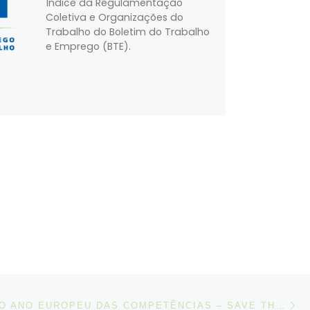
Índice da Regulamentação
Coletiva e Organizações do
Trabalho do Boletim do Trabalho
e Emprego (BTE).
N
IGOS
FESTIVAL DO ANO EUROPEU DAS COMPETÊNCIAS – SAVE THE DATE