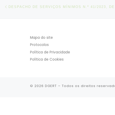
Post navigation
Artigo anterior
Mapa do site
Protocolos
Política de Privacidade
Política de Cookies
© 2026
DGERT
– Todos os direitos reservad