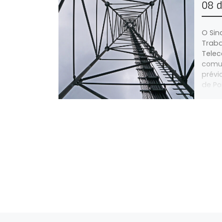
08 
O Sin
Traba
Tele
comun
prévi
de Por
traba
(Cent
Coimb
traba
trans
admin
0h00 
24h00
2024.