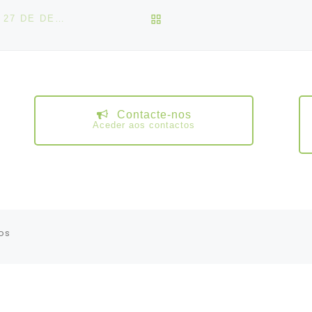
VOLTAR À LISTA DE ART
DESPACHO DE SERVIÇOS MÍNIMOS N.º 41/2023, DE 27 DE DEZEMBRO
Contacte-nos
Aceder aos contactos
os