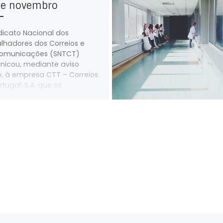
de novembro
dicato Nacional dos
lhadores dos Correios e
comunicações (SNTCT)
icou, mediante aviso
o, à empresa CTT – Correios
tugal, S.A. que os
lhadores do Edifício Taveiro
ro de Entrega 3045
ra), com exceção dos
lhadores da área dos
portes, backoffice e serviços
istrativos, farão greve das
do dia 11 de novembro às
 do dia 12 de novembro de