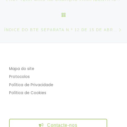
VOLTAR À LISTA DE ART
N
ÍNDICE DO BTE SEPARATA N.º 12 DE 15 DE ABRIL DE 2020
Mapa do site
Protocolos
Política de Privacidade
Política de Cookies
Contacte-nos