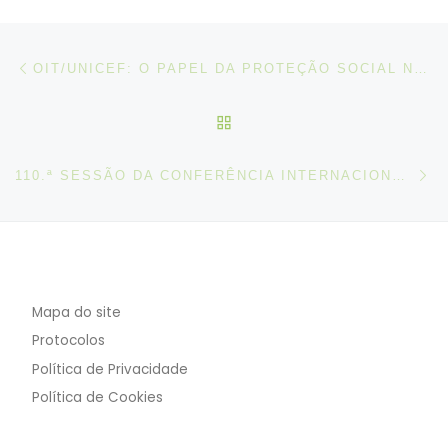
Post navigation
Artigo anterior
OIT/UNICEF: O PAPEL DA PROTEÇÃO SOCIAL NA ELIMINAÇÃO DO TRABALHO INFANTIL
VOLTAR À LISTA DE ART
N
110.ª SESSÃO DA CONFERÊNCIA INTERNACIONAL DO TRABALHO – 2022
Mapa do site
Protocolos
Política de Privacidade
Política de Cookies