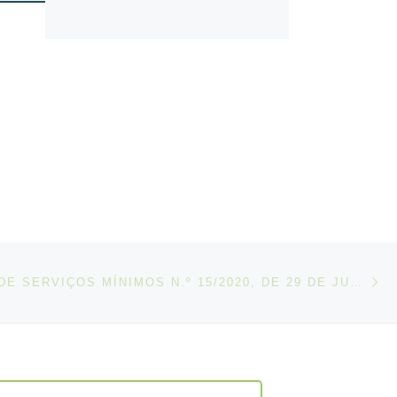
N
IGOS
DESPACHO DE SERVIÇOS MÍNIMOS N.º 15/2020, DE 29 DE JUNHO