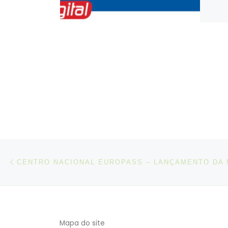
Post navigation
Artigo anterior
Mapa do site