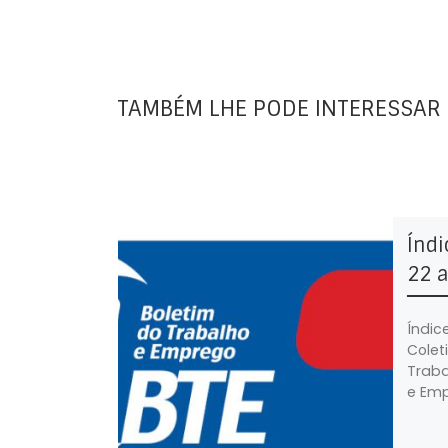
TAMBÉM LHE PODE INTERESSAR
Índi
22 a
Índic
Colet
Traba
e Emp