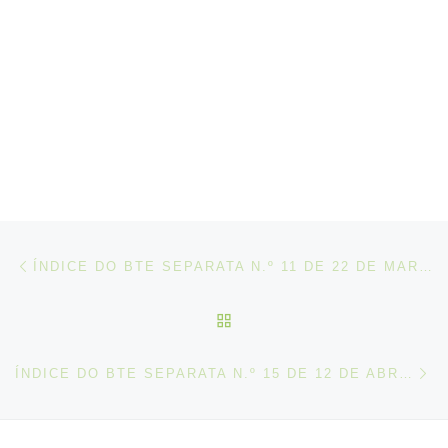
Post navigation
Artigo anterior
ÍNDICE DO BTE SEPARATA N.º 11 DE 22 DE MARÇO DE 2019
VOLTAR À LISTA DE ART
N
ÍNDICE DO BTE SEPARATA N.º 15 DE 12 DE ABRIL DE 2019