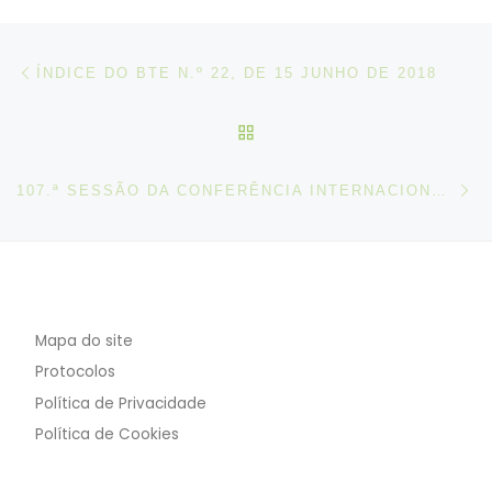
Post navigation
Artigo anterior
ÍNDICE DO BTE N.º 22, DE 15 JUNHO DE 2018
VOLTAR À LISTA DE ART
N
107.ª SESSÃO DA CONFERÊNCIA INTERNACIONAL DO TRABALHO
Mapa do site
Protocolos
Política de Privacidade
Política de Cookies