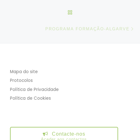
VOLTAR À LISTA DE ART
N
PROGRAMA FORMAÇÃO-ALGARVE
Mapa do site
Protocolos
Política de Privacidade
Política de Cookies
Contacte-nos
Aceder aos contactos