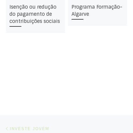
Isenção ou redução
Programa Formação-
do pagamento de
Algarve
contribuições sociais
Post navigation
Artigo anterior
INVESTE JOVEM