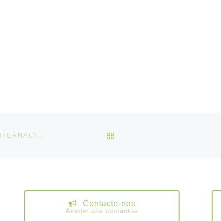
VOLTAR À LISTA DE ART
OIT: ASSEGURAR O CUMPRIMENTO DAS NORMAS INTERNACIONAIS DO TRABALHO
Contacte-nos
Aceder aos contactos