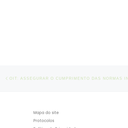
Post navigation
Artigo anterior
Mapa do site
Protocolos