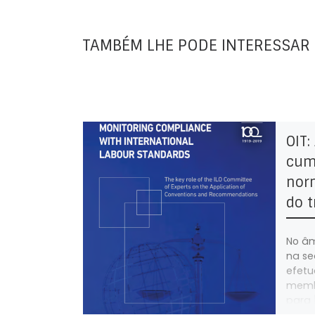
TAMBÉM LHE PODE INTERESSAR
OIT:
cum
nor
do t
No âm
na se
efetu
membr
para 