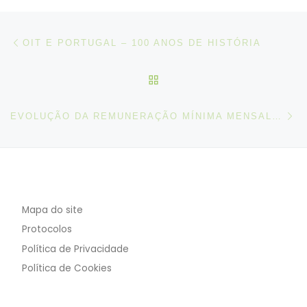
Post navigation
Artigo anterior
OIT E PORTUGAL – 100 ANOS DE HISTÓRIA
VOLTAR À LISTA DE ART
N
EVOLUÇÃO DA REMUNERAÇÃO MÍNIMA MENSAL GARANTIDA (RMMG)
Mapa do site
Protocolos
Política de Privacidade
Política de Cookies