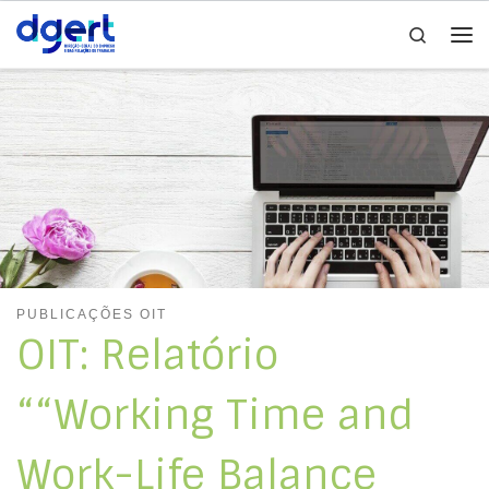
Search
Skip to content
Me
PUBLICAÇÕES OIT
OIT: Relatório
““Working Time and
Work-Life Balance