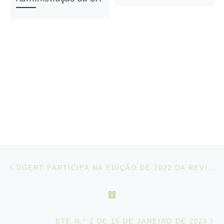
Post navigation
Artigo anterior
DGERT PARTICIPA NA EDIÇÃO DE 2022 DA REVISTA DUE
VOLTAR À LISTA DE ART
N
BTE N.º 2 DE 15 DE JANEIRO DE 2023