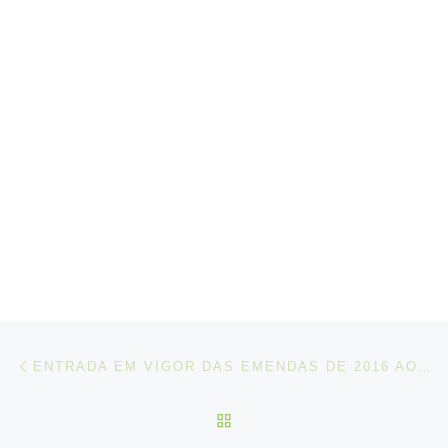
Post navigation
Artigo anterior
ENTRADA EM VIGOR DAS EMENDAS DE 2016 AO CÓDIGO DA CTM, 2006, TAL COMO EMENDADA
VOLTAR À LISTA DE ART