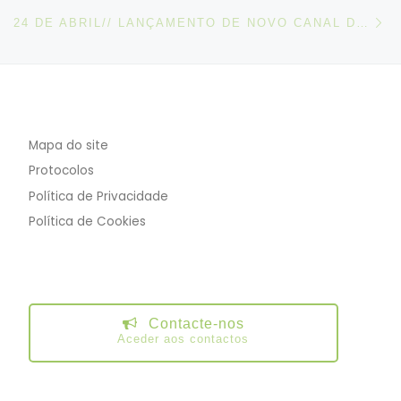
N
24 DE ABRIL// LANÇAMENTO DE NOVO CANAL DE COMUNICAÇÃO DA ORGANIZAÇÃO INTERNACIONAL DO TRABALHO
Mapa do site
Protocolos
Política de Privacidade
Política de Cookies
Contacte-nos
Aceder aos contactos