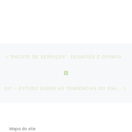
Post navigation
Artigo anterior
“PACOTE DE SERVIÇOS”: DESAFIOS E OPORTUNIDADES DO CARTÃO ELETRÓNICO EUROPEU DE SERVIÇOS
VOLTAR À LISTA DE ART
N
OIT – ESTUDO SOBRE AS TENDÊNCIAS DO DIÁLOGO SOCIAL NA UE
Mapa do site