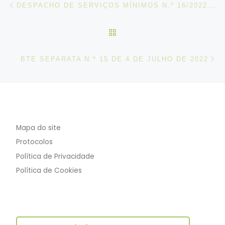
Post navigation
DESPACHO DE SERVIÇOS MÍNIMOS N.º 16/2022, DE 04 DE JULHO
VOLTAR À LISTA DE ART
N
BTE SEPARATA N.º 15 DE 4 DE JULHO DE 2022
Mapa do site
Protocolos
Política de Privacidade
Política de Cookies