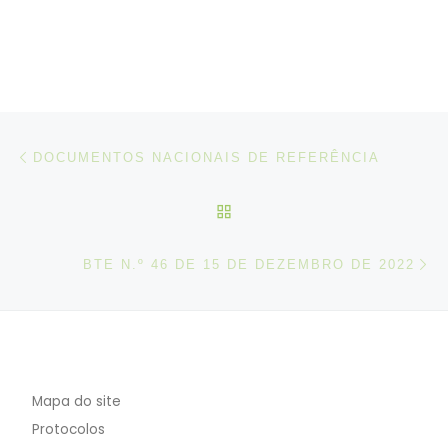
Post navigation
Artigo anterior
DOCUMENTOS NACIONAIS DE REFERÊNCIA
VOLTAR À LISTA DE ART
N
BTE N.º 46 DE 15 DE DEZEMBRO DE 2022
Mapa do site
Protocolos