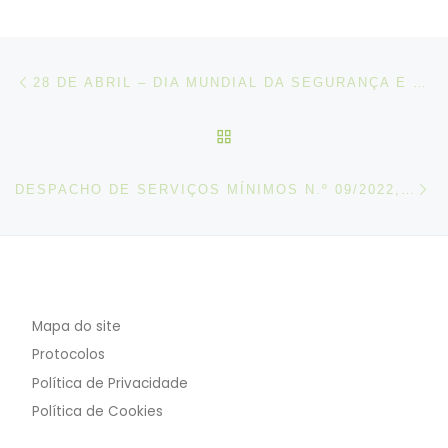
Post navigation
Artigo anterior
28 DE ABRIL – DIA MUNDIAL DA SEGURANÇA E SAÚDE NO TRABALHO 2022
VOLTAR À LISTA DE ART
N
DESPACHO DE SERVIÇOS MÍNIMOS N.º 09/2022, DE 27 DE ABRIL
Mapa do site
Protocolos
Política de Privacidade
Política de Cookies