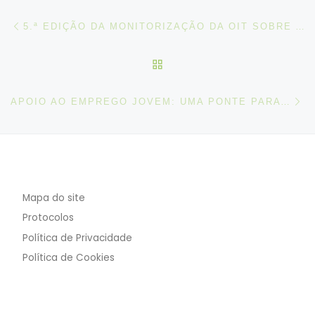
Post navigation
Artigo anterior
5.ª EDIÇÃO DA MONITORIZAÇÃO DA OIT SOBRE A COVID-19 E O MUNDO DO TRABALHO
VOLTAR À LISTA DE ART
N
APOIO AO EMPREGO JOVEM: UMA PONTE PARA O EMPREGO DA PRÓXIMA GERAÇÃO
Mapa do site
Protocolos
Política de Privacidade
Política de Cookies