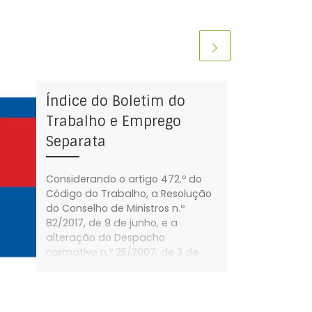
Índice do Boletim do
Trabalho e Emprego
Separata
Considerando o artigo 472.º do
Código do Trabalho, a Resolução
do Conselho de Ministros n.º
82/2017, de 9 de junho, e a
alteração do Despacho
normativo n.º 25/2007, de 3 de
julho, a partir do Boletim do
Trabalho e Emprego (BTE), n.º 35,
de 22 de setembro de 2017,
passam a ser publicados para