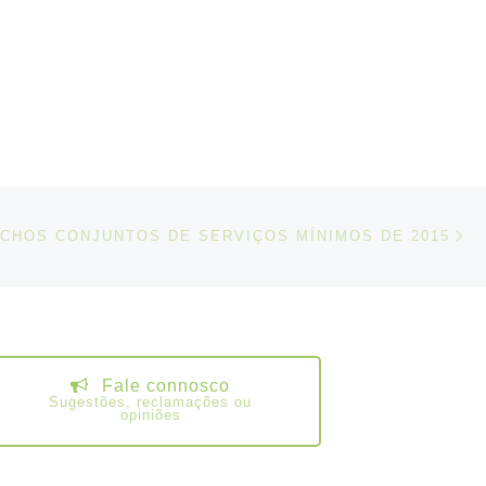
apreciação pública na Separata
do BTE, os avisos de projetos de
portarias de condições de
trabalho e de extensão.
N
IGOS
CHOS CONJUNTOS DE SERVIÇOS MÍNIMOS DE 2015
Fale connosco
Sugestões, reclamações ou
opiniões