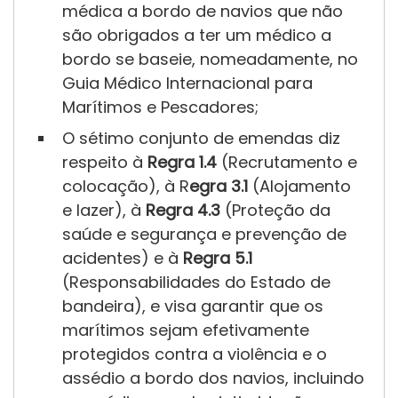
Anexo A4-I
médica a bordo de navios que não
são obrigados a ter um médico a
bordo se baseie, nomeadamente, no
Guia Médico Internacional para
Marítimos e Pescadores;
O sétimo conjunto de emendas diz
respeito à
Regra 1.4
(Recrutamento e
colocação), à R
egra 3.1
(Alojamento
e lazer), à
Regra 4.3
(Proteção da
23 de dezembro de 2024
saúde e segurança e prevenção de
acidentes) e à
Regra 5.1
(Responsabilidades do Estado de
bandeira), e visa garantir que os
Novos dados revelam as
marítimos sejam efetivamente
principais causas de morte de
protegidos contra a violência e o
marítimos em 2023
assédio a bordo dos navios, incluindo