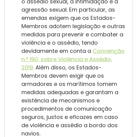
o assédio sexual, a intimidação e a
Registo global de
agressão sexual. Em particular, as
mortes no mar: recolha experimental
emendas exigem que os Estados-
de dados
Membros adotem legislação e outras
medidas para prevenir e combater a
violência e o assédio, tendo
devidamente em conta a
Convenção
n.º 190, sobre Violência e Assédio,
2019.
Além disso, os Estados-
Membros devem exigir que os
armadores e os marítimos tomem
medidas adequadas e garantam a
existência de mecanismos e
procedimentos de comunicação
seguros, justos e eficazes em caso
de violência e assédio a bordo dos
navios.