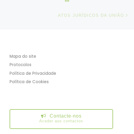
N
ATOS JURÍDICOS DA UNIÃO
Decreto-Lei n.º 101-F/2020, de 7 de
dezembro
Mapa do site
2017/159
2018/131
Protocolos
Política de Privacidade
Política de Cookies
Contacte-nos
Aceder aos contactos