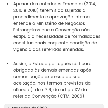
Resolução
Apesar das anteriores Emendas (2014,
Decreto do
da Assembleia da República n.º
2016 e 2018) terem sido sujeitas a
Presidente da República n.º 38/2023,
83/2023, de 13 de julho
Resolução
procedimento e aprovação interna,
de 24 de abril
Decreto do
da Assembleia da República n.º
entende o Ministério de Negócios
Presidente da República n.º 65/2023,
28/2023, de 12 de abril
Estrangeiros que a Convenção não
de 13 de julho
estipula a necessidade de formalidades
Decreto do
constitucionais enquanto condição de
Presidente da República n.º 32/2023,
vigência das referidas emendas.
de 12 de abril
Assim, o Estado português só ficará
obrigado às demais emendas após
comunicação expressa da sua
aceitação, nos termos previstos da
alínea a), do n.º 8, do artigo XV da
referida Convenção (CTM, 2006).