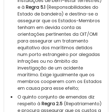
instalações de bem-estar terrestres)
e à
Regra 5.1
(Responsabilidades do
Estado de bandeira) e destina-se a
assegurar que os Estados-Membros
tenham em devida conta as
orientações pertinentes da OIT/OMI
para assegurar um tratamento
equitativo dos marítimos detidos
num porto estrangeiro por alegadas
infrações ou no âmbito da
investigação de um acidente
marítimo. Exige igualmente que os
Regra
membros cooperem com os Estados
4.3
em causa para esse efeito;
O quinto conjunto de emendas diz
respeito à
Regra 2.5
(Repatriamento)
e procura assegurar que os custos a