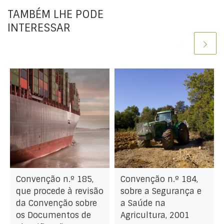
de abril de 2021)
TAMBÉM LHE PODE
II.ª Parte – formato híbrido (de 5 a 13
INTERESSAR
de maio de 2022)
Convenção n.º 185,
Convenção n.º 184,
que procede à revisão
sobre a Segurança e
da Convenção sobre
a Saúde na
os Documentos de
Agricultura, 2001