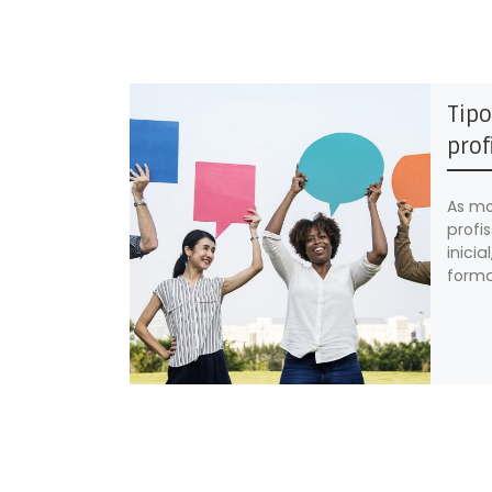
Tipo
prof
As m
profi
inici
forma