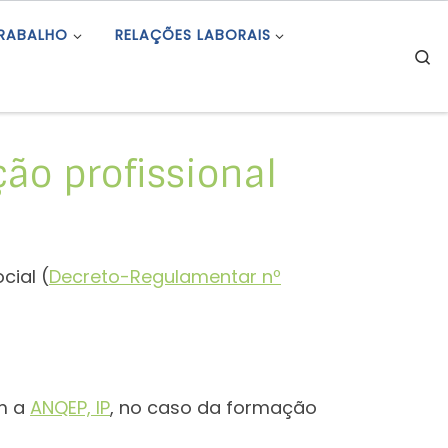
TRABALHO
RELAÇÕES LABORAIS
S
ão profissional
cial (
Decreto-Regulamentar nº
om a
ANQEP, IP
, no caso da formação