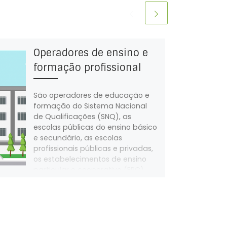
Operadores de ensino e
formação profissional
São operadores de educação e
formação do Sistema Nacional
de Qualificações (SNQ), as
escolas públicas do ensino básico
e secundário, as escolas
profissionais públicas e privadas,
os estabelecimentos de ensino
particular e cooperativo (EPC)
com paralelismo pedagógico ou
reconhecimento de interesse
público, Os centros de formação
profissional e de reabilitação
profissional de gestão direta e de