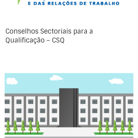
diferentes setores da economia como resposta aos
desafios do mercado de trabalho.
Conselhos Sectoriais para a
Qualificação – CSQ
São operadores de educação e formação do Sistema
Nacional de Qualificações (SNQ), as escolas públicas
do ensino básico e secundário, as escolas profissionais
públicas e privadas, os estabelecimentos de ensino
particular e cooperativo (EPC) com paralelismo
pedagógico ou reconhecimento de interesse público,
Os centros de formação profissional e de reabilitação
profissional de gestão direta e de gestão protocolar
do IEFP, as entidades formadoras integradas noutros
ministérios ou noutras pessoas coletivas de direito
público, as entidades formadoras certificadas do setor