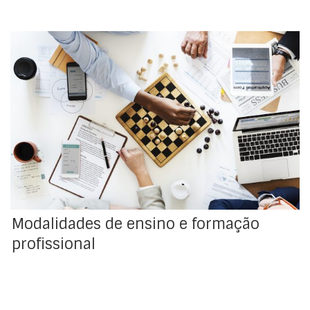
As modalidades de formação profissional são os
Cursos Profissionais (CP), os Cursos de Aprendizagem
(CA), os Cursos Artísticos Especializados (CAE), os
Cursos de Hotelaria e Turismo (CHT), os Cursos de
Educação e Formação para Jovens (CEF), os Cursos de
Educação e Formação para Adultos (EFA), os Cursos de
Especialização Tecnológica (CET)as Formações
Modulares (FM), a formação-ação dirigida a empresas
(FA) e outras ações de formação realizadas por
empresas (OFP).
Modalidades de ensino e formação
profissional