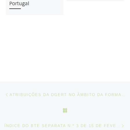
Portugal
Post navigation
Artigo anterior
ATRIBUIÇÕES DA DGERT NO ÂMBITO DA FORMAÇÃO PROFISSIONAL
VOLTAR À LISTA DE ART
N
ÍNDICE DO BTE SEPARATA N.º 3 DE 15 DE FEVEREIRO DE 2019