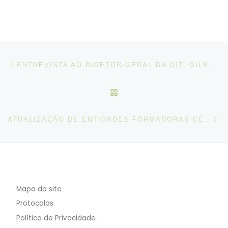
Post navigation
Artigo anterior
ENTREVISTA AO DIRETOR-GERAL DA OIT, GILBERT HOUNGBO – TV5 MONDE
VOLTAR À LISTA DE ART
N
ATUALIZAÇÃO DE ENTIDADES FORMADORAS CERTIFICADAS NO ÂMBITO SETORIAL
Mapa do site
Protocolos
Política de Privacidade