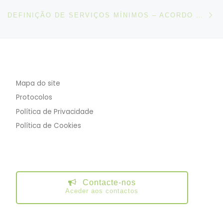
N
DEFINIÇÃO DE SERVIÇOS MÍNIMOS – ACORDO CELEBRADO ENTRE O HOSPITAL FERNANDO FONSECA, EPE. E STSS, SINTAP, SINDITE E O SFP
Mapa do site
Protocolos
Política de Privacidade
Política de Cookies
Contacte-nos
Aceder aos contactos