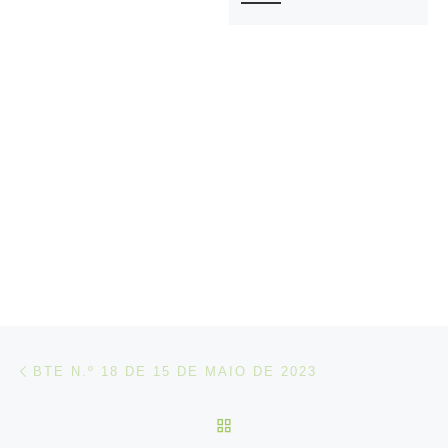
Post navigation
Artigo anterior
BTE N.º 18 DE 15 DE MAIO DE 2023
VOLTAR À LISTA DE ART