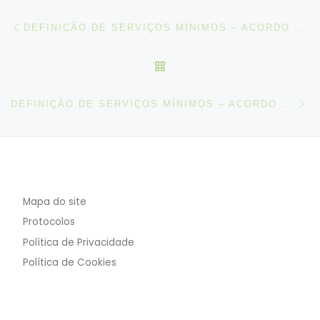
Post navigation
Artigo anterior
DEFINIÇÃO DE SERVIÇOS MÍNIMOS – ACORDO CELEBRADO ENTRE UNIDADE LOCAL DE SAÚDE DO MÉDIO TEJO, EPE, E DE SANTA MARIA E FNSTFPS
VOLTAR À LISTA DE ART
N
DEFINIÇÃO DE SERVIÇOS MÍNIMOS – ACORDO CELEBRADO ENTRE SANTA CASA DA MISERICÓRDIA DE LISBOA (SCML) E A FNSTFPS
Mapa do site
Protocolos
Política de Privacidade
Política de Cookies