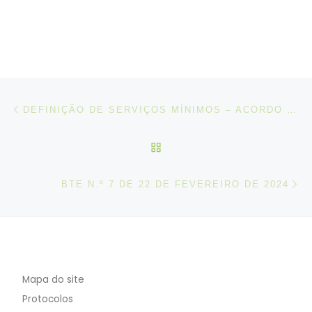
Post navigation
Artigo anterior
DEFINIÇÃO DE SERVIÇOS MÍNIMOS – ACORDO CELEBRADO ENTRE UNIDADE LOCAL DE SAÚDE LOURES-ODIVELAS, E.P.E. (ULSLO) E O SINDITE E STSS
VOLTAR À LISTA DE ART
N
BTE N.º 7 DE 22 DE FEVEREIRO DE 2024
Mapa do site
Protocolos