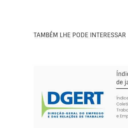
TAMBÉM LHE PODE INTERESSAR
Índi
de j
Índic
Colet
Traba
e Emp