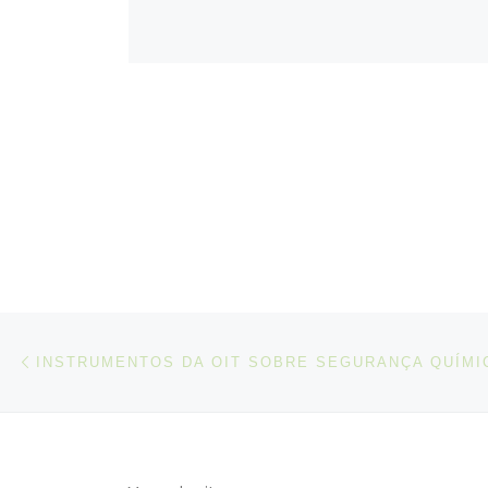
Post navigation
Artigo anterior
INSTRUMENTOS DA OIT SOBRE SEGURANÇA QUÍMI