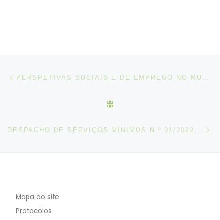
Post navigation
Artigo anterior
PERSPETIVAS SOCIAIS E DE EMPREGO NO MUNDO: TENDÊNCIAS 2022 – RELATÓRIO OIT
VOLTAR À LISTA DE ART
N
DESPACHO DE SERVIÇOS MÍNIMOS N.º 01/2022, DE 21 DE JANEIRO
Mapa do site
Protocolos