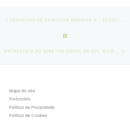
Post navigation
Artigo anterior
DESPACHO DE SERVIÇOS MÍNIMOS N.º 21/2022, DE 04 DE OUTUBRO
VOLTAR À LISTA DE ART
N
ENTREVISTA AO DIRETOR-GERAL DA OIT, GILBERT HOUNGBO – TV5 MONDE
Mapa do site
Protocolos
Política de Privacidade
Política de Cookies