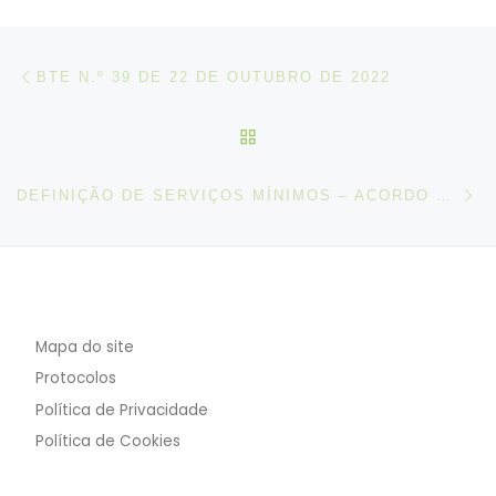
Post navigation
Artigo anterior
BTE N.º 39 DE 22 DE OUTUBRO DE 2022
VOLTAR À LISTA DE ART
N
DEFINIÇÃO DE SERVIÇOS MÍNIMOS – ACORDO CELEBRADO ENTRE SCML E O STFPSSRA, STSS, SFP
Mapa do site
Protocolos
Política de Privacidade
Política de Cookies