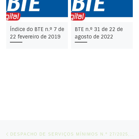
Índice do BTE n.º 7 de
BTE n.º 31 de 22 de
22 fevereiro de 2019
agosto de 2022
Post navigation
Artigo anterior
DESPACHO DE SERVIÇOS MÍNIMOS N.º 27/2025, DE 4 DE NOVEMBRO