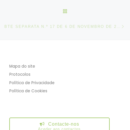
VOLTAR À LISTA DE ART
N
BTE SEPARATA N.º 17 DE 6 DE NOVEMBRO DE 2025
Mapa do site
Protocolos
Política de Privacidade
Política de Cookies
Contacte-nos
Aceder aos contactos