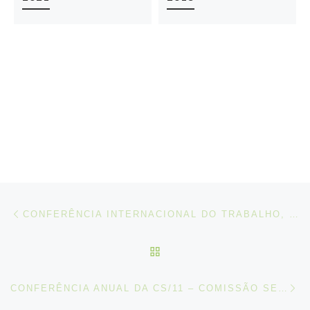
Post navigation
Artigo anterior
CONFERÊNCIA INTERNACIONAL DO TRABALHO, 2024
VOLTAR À LISTA DE ART
N
CONFERÊNCIA ANUAL DA CS/11 – COMISSÃO SETORIAL PARA A EDUCAÇÃO E FORMAÇÃO