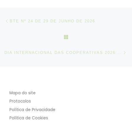
Post navigation
Artigo anterior
BTE Nº 24 DE 29 DE JUNHO DE 2026
VOLTAR À LISTA DE ART
N
DIA INTERNACIONAL DAS COOPERATIVAS 2026: COOPERATIVAS PELA PAZ NO MUNDO
Mapa do site
Protocolos
Política de Privacidade
Política de Cookies