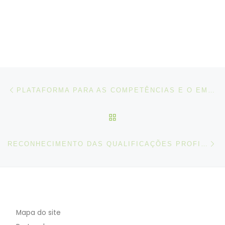
Post navigation
Artigo anterior
PLATAFORMA PARA AS COMPETÊNCIAS E O EMPREGO NA ÁREA DIGITAL
VOLTAR À LISTA DE ART
N
RECONHECIMENTO DAS QUALIFICAÇÕES PROFISSIONAIS – LEI Nº 31/2021
Mapa do site