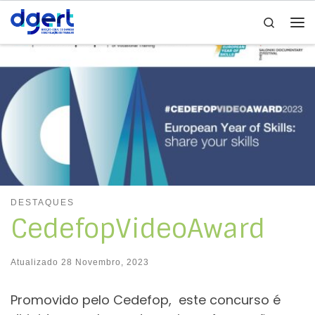
Search
Skip to content
Me
DESTAQUES
CedefopVideoAward
Atualizado
28 Novembro, 2023
Promovido pelo Cedefop, este concurso é