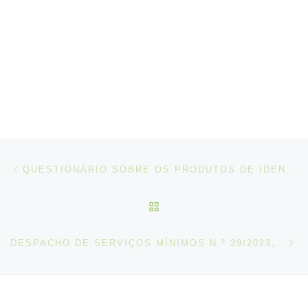
Post navigation
Artigo anterior
QUESTIONÁRIO SOBRE OS PRODUTOS DE IDENTIDADE DIGITAL DA AMA
VOLTAR À LISTA DE ART
N
DESPACHO DE SERVIÇOS MÍNIMOS N.º 39/2023, DE 28 DE NOVEMBRO