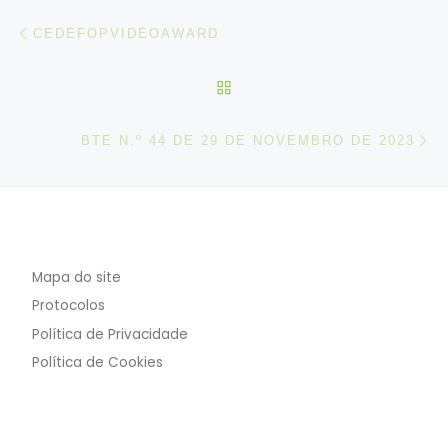
Post navigation
Artigo anterior
CEDEFOPVIDEOAWARD
VOLTAR À LISTA DE ART
N
BTE N.º 44 DE 29 DE NOVEMBRO DE 2023
Mapa do site
Protocolos
Política de Privacidade
Política de Cookies