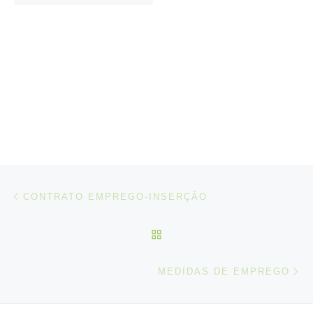
Post navigation
Artigo anterior
CONTRATO EMPREGO-INSERÇÃO
VOLTAR À LISTA DE ART
N
MEDIDAS DE EMPREGO