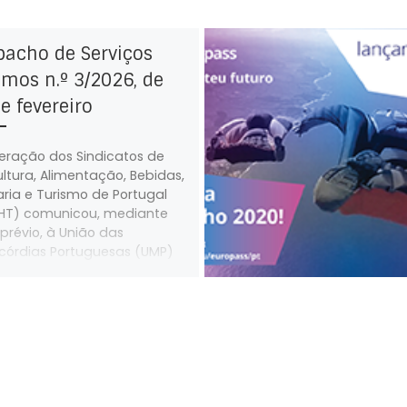
pacho de Serviços
mos n.º 3/2026, de
e fevereiro
eração dos Sindicatos de
ultura, Alimentação, Bebidas,
aria e Turismo de Portugal
HT) comunicou, mediante
 prévio, à União das
icórdias Portuguesas (UMP)
s trabalhadores abrangidos
seu âmbito estatutário, que
em a sua atividade
ssional na UMP e nas Santas
 da Misericórdia por ela
sentadas, irão fazer greve
a 28 de fevereiro de 2026.