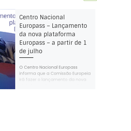
Centro Nacional
Europass – Lançamento
da nova plataforma
Europass – a partir de 1
de julho
O Centro Nacional Europass
informa que a Comissão Europeia
irá fazer o lançamento da nova
plataforma Europass, no próximo
dia 1 de […]