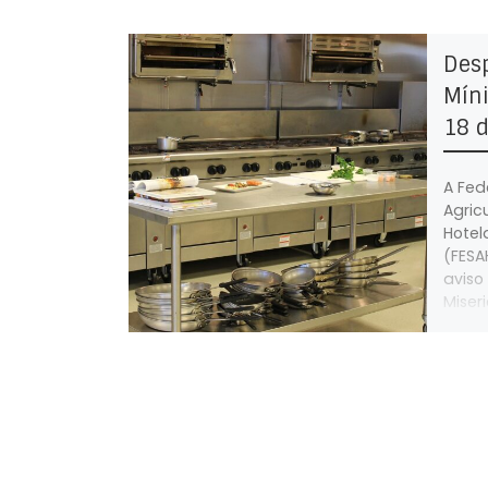
Des
Míni
18 d
A Fed
Agric
Hotel
(FESA
aviso
Miser
que o
pelo 
exerc
profi
Casas
repre
no di