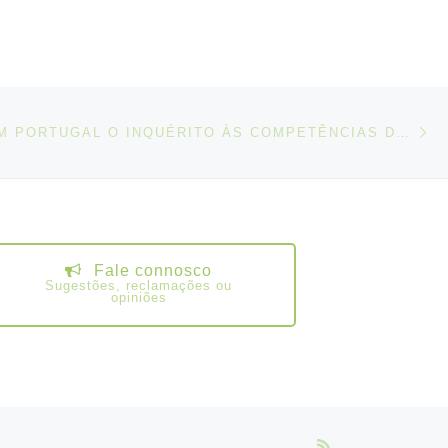
N
IGOS
ARRANCA EM PORTUGAL O INQUÉRITO ÀS COMPETÊNCIAS DOS ADULTOS
Fale connosco
Sugestões, reclamações ou
opiniões