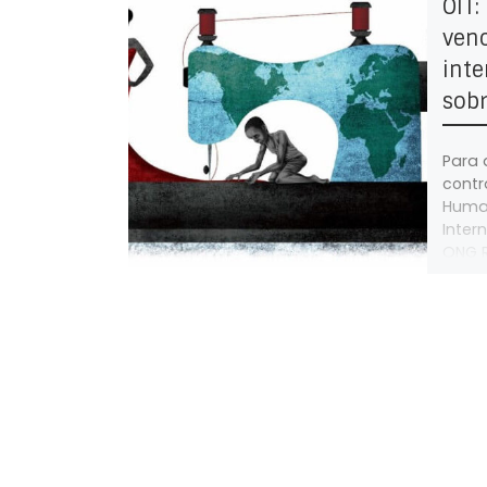
OIT:
ven
inte
sobr
Para 
contr
Huma
Inter
ONG R