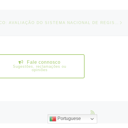
N
IGOS
GUIA PRÁTICO: AVALIAÇÃO DO SISTEMA NACIONAL DE REGISTO E NOTIFICAÇÃO DE ACIDENTES DE TRABALHO E DOENÇAS PROFISSIONAIS
Fale connosco
Sugestões, reclamações ou
opiniões
Portuguese