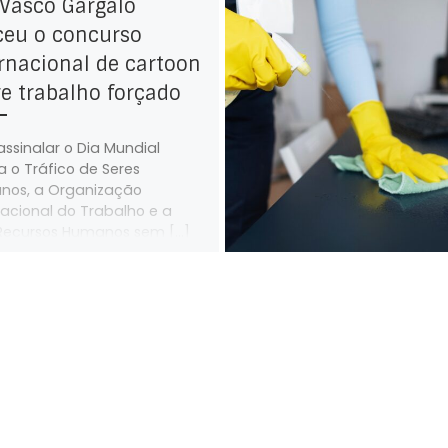
 Vasco Gargalo
ceu o concurso
rnacional de cartoon
e trabalho forçado
assinalar o Dia Mundial
a o Tráfico de Seres
nos, a Organização
nacional do Trabalho e a
ecursos Humanos sem […]