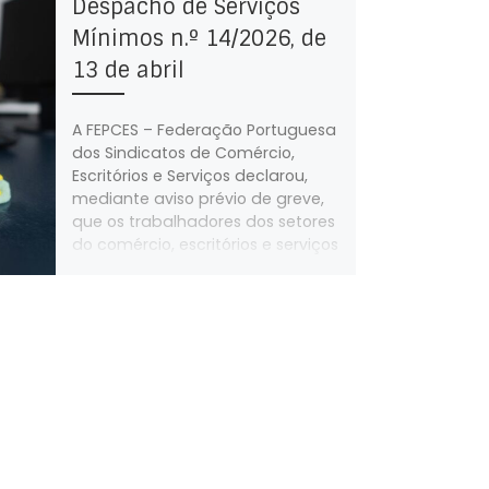
Despacho de Serviços
Mínimos n.º 14/2026, de
13 de abril
A FEPCES – Federação Portuguesa
dos Sindicatos de Comércio,
Escritórios e Serviços declarou,
mediante aviso prévio de greve,
que os trabalhadores dos setores
do comércio, escritórios e serviços
da empresa IBERLIM – Higiene e
Sustentabilidade Ambiental, SA,
que se destina à prestação de
serviços de limpeza em hospitais
e aeroportos, farão greve no dia
17 de abril de 2026.